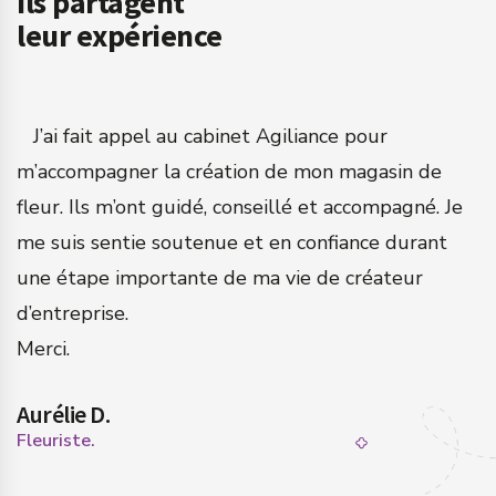
Ils partagent
leur expérience
a
J’ai fait appel au cabinet Agiliance pour
m’accompagner la création de mon magasin de
q
fleur. Ils m’ont guidé, conseillé et accompagné. Je
c
me suis sentie soutenue et en confiance durant
a
une étape importante de ma vie de créateur
N
d’entreprise.
n
Merci.
s
Aurélie D.
P
Fleuriste.
Ch