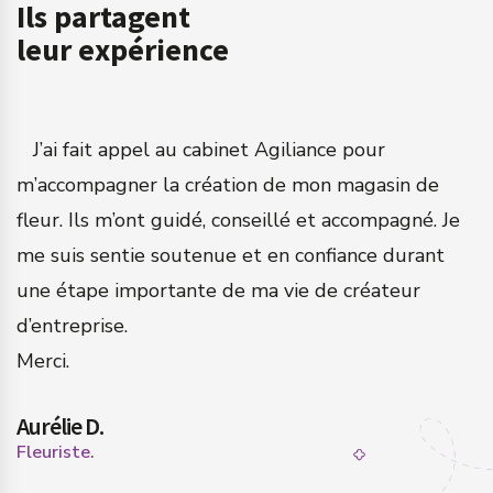
Ils partagent
leur expérience
a
J’ai fait appel au cabinet Agiliance pour
m’accompagner la création de mon magasin de
q
fleur. Ils m’ont guidé, conseillé et accompagné. Je
c
me suis sentie soutenue et en confiance durant
a
une étape importante de ma vie de créateur
N
d’entreprise.
n
Merci.
s
Aurélie D.
P
Fleuriste.
Ch