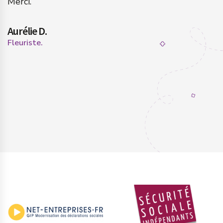
Merci.
s
Aurélie D.
P
Fleuriste.
Ch