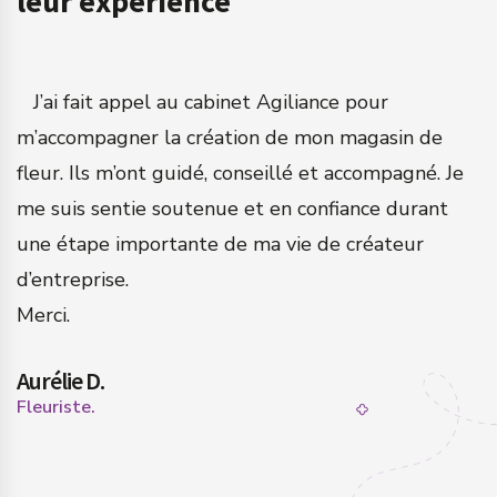
leur expérience
a
J’ai fait appel au cabinet Agiliance pour
m’accompagner la création de mon magasin de
q
fleur. Ils m’ont guidé, conseillé et accompagné. Je
c
me suis sentie soutenue et en confiance durant
a
une étape importante de ma vie de créateur
N
d’entreprise.
n
Merci.
s
Aurélie D.
P
Fleuriste.
Ch