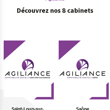
Découvrez nos 8 cabinets
Prev
Saône
Vesoul