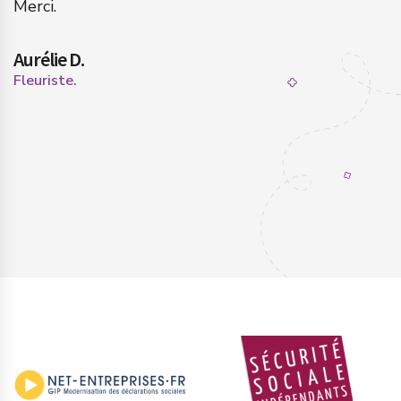
Merci.
s
Aurélie D.
P
Fleuriste.
Ch