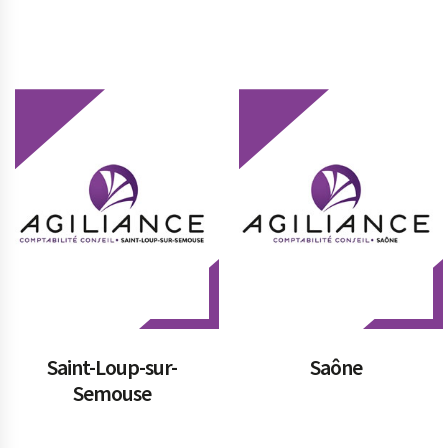
Prev
Saint-Loup-sur-
Saône
Semouse
Next