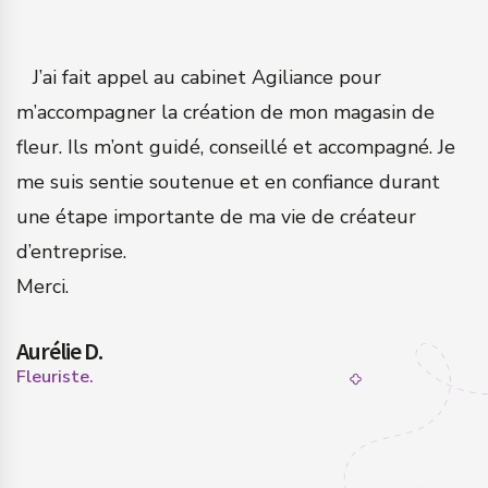
a
J’ai fait appel au cabinet Agiliance pour
m’accompagner la création de mon magasin de
q
fleur. Ils m’ont guidé, conseillé et accompagné. Je
c
me suis sentie soutenue et en confiance durant
a
une étape importante de ma vie de créateur
N
d’entreprise.
n
Merci.
s
Aurélie D.
P
Fleuriste.
Ch