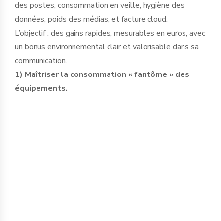
des postes, consommation en veille, hygiène des
données, poids des médias, et facture cloud.
L’objectif : des gains rapides, mesurables en euros, avec
un bonus environnemental clair et valorisable dans sa
communication.
1) Maîtriser la consommation « fantôme » des
équipements.
Le saviez-vous ? Mais la consommation en
veille et les appareils laissés allumés
hors horaires de présence est plus
importante qu’on ne le pense :