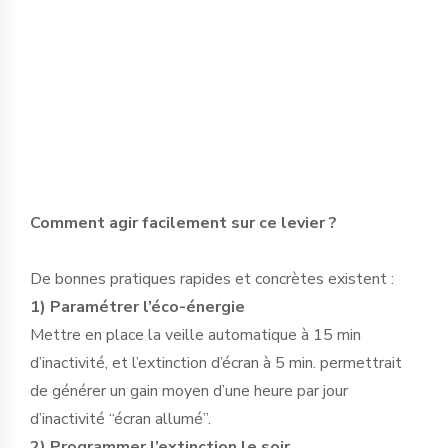
l’ADEME estime que remplacer les modes
veilles par des extinctions totales peut
représenter jusqu’à 15 % d’économie sur
la facture d’électricité.
Comment agir facilement sur ce levier ?
De bonnes pratiques rapides et concrètes existent :
1) Paramétrer l’éco-énergie
Mettre en place la veille automatique à 15 min
d’inactivité, et l’extinction d’écran à 5 min. permettrait
de générer un gain moyen d’une heure par jour
d’inactivité “écran allumé”.
2) Programmer l’extinction le soir