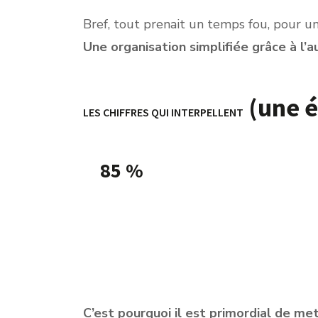
Bref, tout prenait un temps fou, pour un
Une organisation simplifiée grâce à l’
(une é
LES CHIFFRES QUI INTERPELLENT
85 %
En France, une étude LinkedIn a rév
recruteurs
citent le manque de can
principal frein au recrutement
C’est pourquoi il est primordial de me