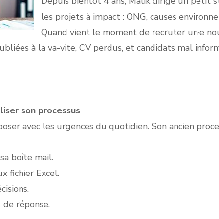
Depuis bientôt 4 ans, Malik dirige un petit 
les projets à impact : ONG, causes environne
Quand vient le moment de recruter un·e nouv
ubliées à la va-vite, CV perdus, et candidats mal infor
aliser son processus
poser avec les urgences du quotidien. Son ancien proce
sa boîte mail.
x fichier Excel.
cisions.
s de réponse.