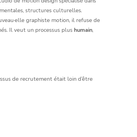
studio de motion design spécialisé dans
mentales, structures culturelles.
eau·elle graphiste motion, il refuse de
més. Il veut un processus plus
humain
,
ssus de recrutement était loin d’être