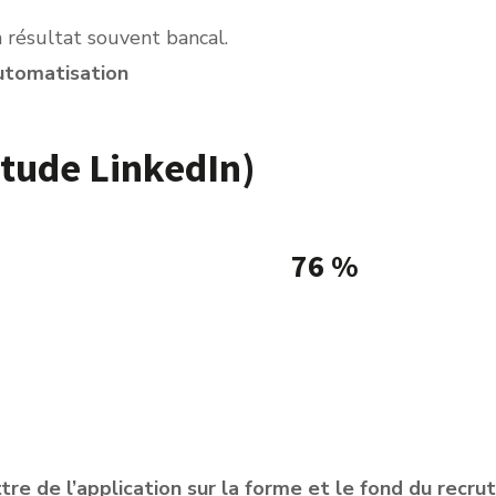
 résultat souvent bancal.
automatisation
tude LinkedIn)
76 %
élé que
85 % des
estiment que les prof
didatures comme
attentes.
ttre de l’application sur la forme et le fond du recr