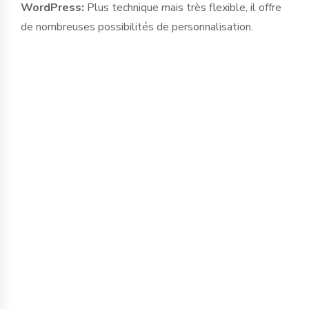
WordPress:
Plus technique mais très flexible, il offre
de nombreuses possibilités de personnalisation.
Si vous n’avez pas encore de site internet
ou si vous travaillez avec une version
obsolète pour représenter votre
commerce, il est possible de profiter des
aides référencées sur FranceNum pour
vous faire accompagner dans cette tâche
et de profiter de conseils de
professionnels.