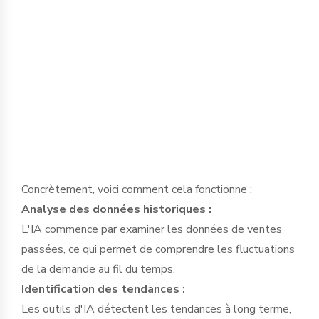
ventes, les saisons, les tendances du
marché, et même les facteurs saisonniers
ou météorologiques. Ces données sont
ensuite traitées par des algorithmes
sophistiqués qui génèrent des prévisions
de demande.
Concrètement, voici comment cela fonctionne :
Analyse des données historiques :
L'IA commence par examiner les données de ventes
passées, ce qui permet de comprendre les fluctuations
de la demande au fil du temps.
Identification des tendances :
Les outils d'IA détectent les tendances à long terme,