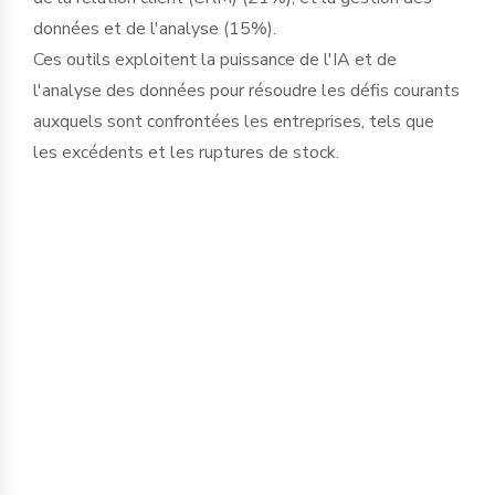
données et de l'analyse (15%).
Ces outils exploitent la puissance de l'IA et de
l'analyse des données pour résoudre les défis courants
auxquels sont confrontées les entreprises, tels que
les excédents et les ruptures de stock.
L'un des avantages clés de ces outils est
leur capacité à prévoir la demande future
avec une grande précision. Ils réalisent
cela en analysant une multitude de
données, notamment les historiques de