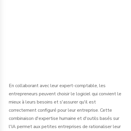
transactions et en calculant
automatiquement les taxes dues. Cela
permet à l’expert comptable de gagner
du temps sur des tâches comme les
déclarations fiscales, afin de l’investir
davantage dans le conseil et les
échanges stratégiques.
En collaborant avec leur expert-comptable, les
entrepreneurs peuvent choisir le logiciel qui convient le
mieux à leurs besoins et s'assurer qu'il est
correctement configuré pour leur entreprise. Cette
combinaison d'expertise humaine et d'outils basés sur
l'IA permet aux petites entreprises de rationaliser leur