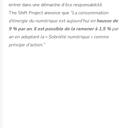
entrer dans une démarche d'éco responsabilité.
The Shift Project annonce que
“La consommation
d’énergie du numérique est aujourd’hui en
hausse de
9 % par an. Il est possible de la ramener à 1,5 %
par
an en adoptant la « Sobriété numérique » comme
principe d’action.”
Bien qu’il soit souvent intangible, le
monde du numérique représente un
domaine énergivore et propice à la mise
en place de solutions éco responsables.
Au travers de ce dossier, découvrez