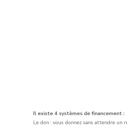
Le crow
platefo
dehors
entrep
convaincr
Il existe 4 systèmes de financement :
Le don : vous donnez sans attendre un r