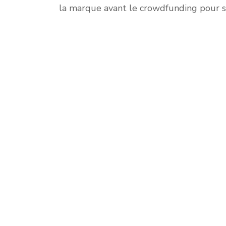
la marque avant le crowdfunding pour sus
La strat
et inno
prod
nécessa
faire