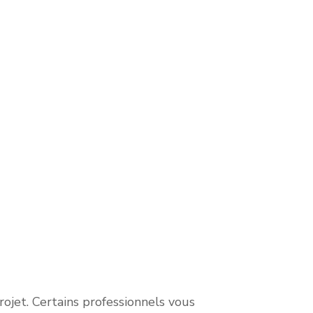
 sur une
vidus en
nt, une
saie de
 Cela peut
ojet. Certains professionnels vous