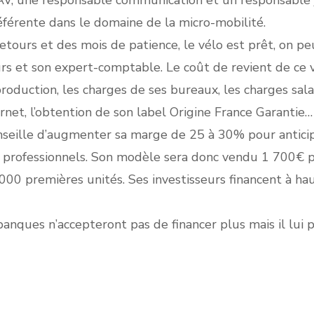
AV, une responsable communication et un responsable ju
éférente dans le domaine de la micro-mobilité.
retours et des mois de patience, le vélo est prêt, on pe
eurs et son expert-comptable. Le coût de revient de ce
oduction, les charges de ses bureaux, les charges salar
ernet, l’obtention de son label Origine France Garantie…
nseille d’augmenter sa marge de 25 à 30% pour antici
 professionnels. Son modèle sera donc vendu 1 700€ pr
00 premières unités. Ses investisseurs financent à hau
anques n’accepteront pas de financer plus mais il lui 