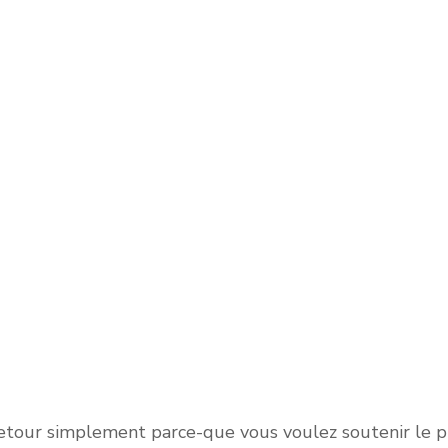
dfunding est un système de financement participatif
rme en ligne, grâce à un échange de fonds entre indi
 des circuits financiers institutionnels. Concrèteme
rise soumet un projet qui nécessite des fonds et es
e de potentiels investisseurs de financer ce projet.
aller de 500 à des millions d’euros.
etour simplement parce-que vous voulez soutenir le pr