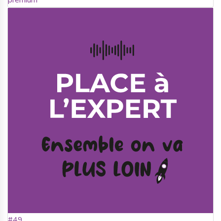
premium
#49