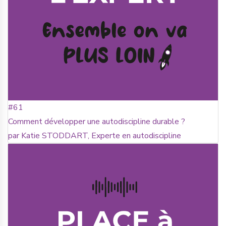
#61
Comment développer une autodiscipline durable ?
par Katie STODDART, Experte en autodiscipline