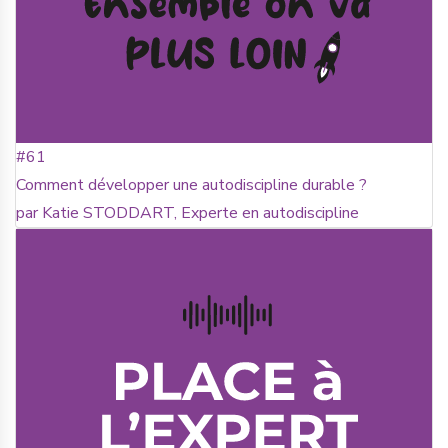
#61
Comment développer une autodiscipline durable ?
par Katie STODDART, Experte en autodiscipline