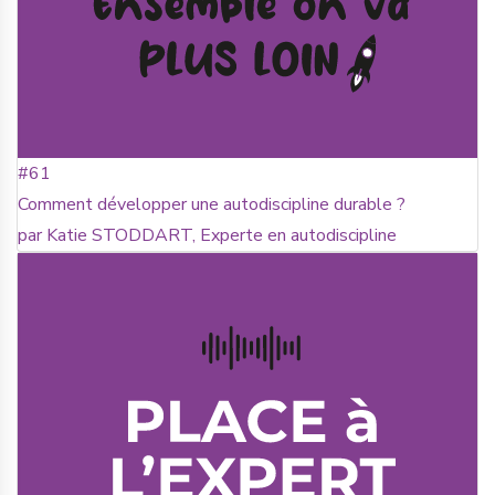
#61
Comment développer une autodiscipline durable ?
par Katie STODDART, Experte en autodiscipline