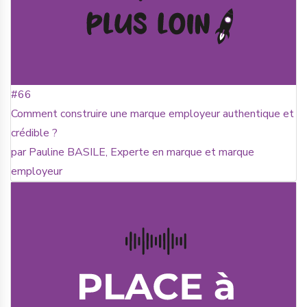
#66
Comment construire une marque employeur authentique et
crédible ?
par Pauline BASILE, Experte en marque et marque
employeur