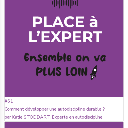
#61
Comment développer une autodiscipline durable ?
par Katie STODDART, Experte en autodiscipline