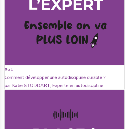
#61
Comment développer une autodiscipline durable ?
par Katie STODDART, Experte en autodiscipline