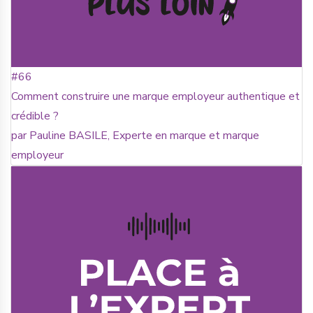
#66
Comment construire une marque employeur authentique et
crédible ?
par Pauline BASILE, Experte en marque et marque
employeur