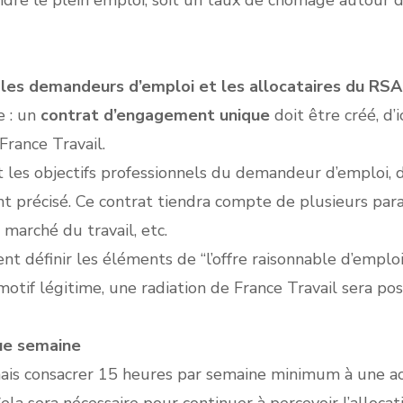
tteindre le plein emploi, soit un taux de chômage autour
les demandeurs d’emploi et les allocataires du RSA
e : un
contrat d’engagement unique
doit être créé, d’
France Travail.
t les objectifs professionnels du demandeur d’emploi, d
précisé. Ce contrat tiendra compte de plusieurs param
marché du travail, etc.
 définir les éléments de “l’offre raisonnable d’empl
otif légitime, une radiation de France Travail sera pos
que semaine
ais consacrer 15 heures par semaine minimum à une act