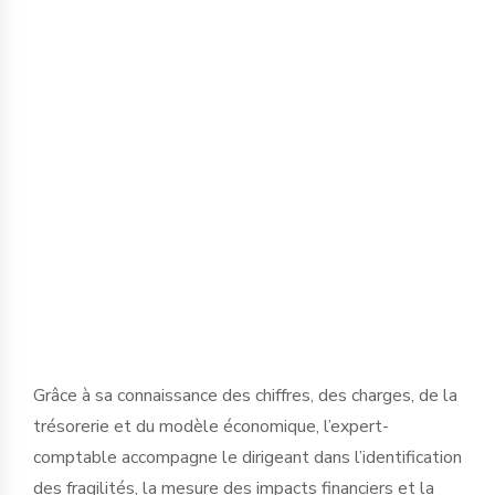
L’expert-comptable aide l’entreprise à
transformer les enjeux de résilience et
de souveraineté en actions mesurables.
Pour une TPE ou une PME, la RSE ne doit
pas rester une démarche théorique : elle
peut devenir un véritable outil de
pilotage économique.
Grâce à sa connaissance des chiffres, des charges, de la
trésorerie et du modèle économique, l’expert-
comptable accompagne le dirigeant dans l’identification
des fragilités, la mesure des impacts financiers et la