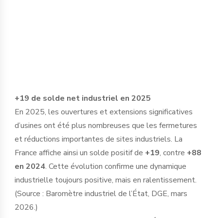
Un niveau stable, mais toujours inférieur
d’environ 6 % à celui observé avant les crises
sanitaire et énergétique.
( Source : RTE, bilan électrique 2025.)
+19 de solde net industriel en 2025
En 2025, les ouvertures et extensions significatives
d’usines ont été plus nombreuses que les fermetures
et réductions importantes de sites industriels. La
France affiche ainsi un solde positif de
+19
, contre
+88
en 2024
. Cette évolution confirme une dynamique
industrielle toujours positive, mais en ralentissement.
(Source : Baromètre industriel de l’État, DGE, mars
2026.)