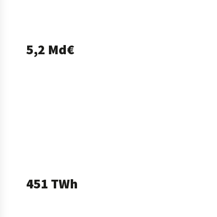
décembre 2025 sur 12 mois glissants.)
5,2 Md€
de sinistres climatiques assurés en France
en 2025
Une donnée qui rappelle que les aléas
climatiques ont déjà un impact concret sur les
entreprises, leurs bâtiments, leurs équipements
et leur continuité d’activité.
(Source : France Assureurs, mars 2026.)
451 TWh
de consommation électrique en France en
2025