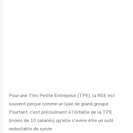
Préserver son activité, réduire ses
dépendances, renforcer son ancrage :
c’est aussi cela, entreprendre
durablement.
Pour une Très Petite Entreprise (TPE), la RSE est
souvent perçue comme un luxe de grand groupe.
Pourtant, c'est précisément à l'échelle de la TPE
(moins de 10 salariés) qu'elle s'avère être un outil
redoutable de survie.