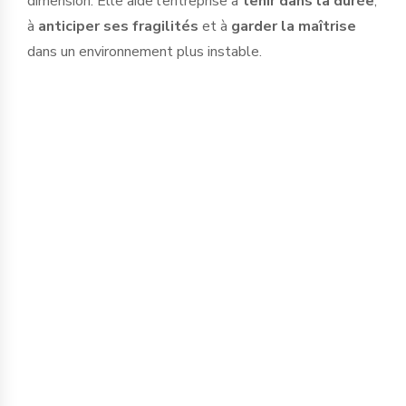
dimension. Elle aide l’entreprise à
tenir dans la durée
,
à
anticiper ses fragilités
et à
garder la maîtrise
dans un environnement plus instable.
Climat, énergie, tensions internationales,
dépendances fournisseurs, pression sur
les ressources : la performance ne se
joue plus seulement sur la croissance.
Elle se joue aussi sur la capacité à
préserver son activité, sécuriser ses
approvisionnements et s’appuyer sur un
écosystème plus solide.