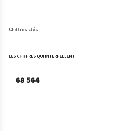
Chiffres clés
LES CHIFFRES QUI INTERPELLENT
68 564
défaillances d’entreprises en France à fin
2025
Un signal fort sur l’importance de suivre la
solidité de ses partenaires, clients et
fournisseurs.
(Source : Banque de France, données à fin