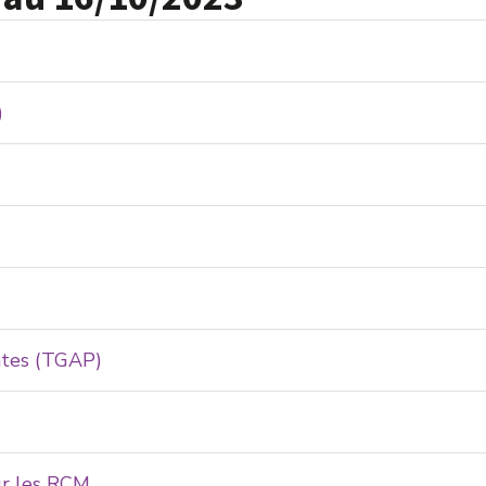
)
ntes (TGAP)
ur les RCM