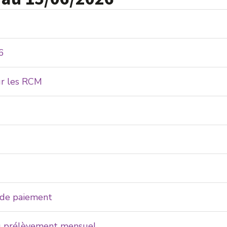
6
ur les RCM
e de paiement
au prélèvement mensuel