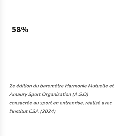
entreprise plus performante.
58%
58% des salariés dont l’entreprise ne propose pas
d’offre sportive souhaiteraient qu’elle le fasse.
2e édition du baromètre Harmonie Mutuelle et
Amaury Sport Organisation (A.S.O)
consacrée au sport en entreprise, réalisé avec
l’Institut CSA (2024)