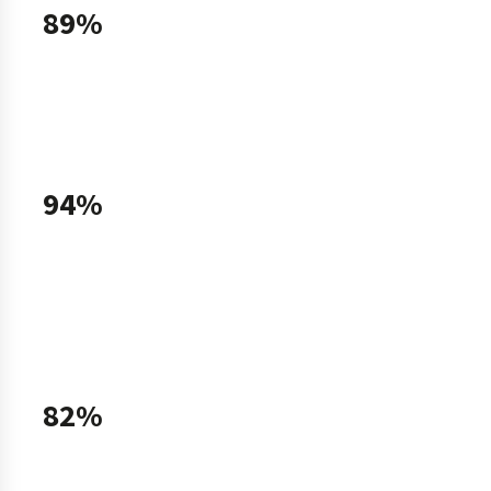
89%
Pour 89% des salariés, une entreprise qui propose
du sport à ses collaborateurs est une entreprise qui
veille à leur bien-être.
94%
94% des salariés qui pratiquent du sport dans le
cadre de leur entreprise reconnaissent les bienfaits
sur leur santé physique et 91% sur leur santé
mentale.
82%
Pour 82%, c’est une entreprise dans laquelle ils ont
davantage envie de travailler et pour 80%, c’est une