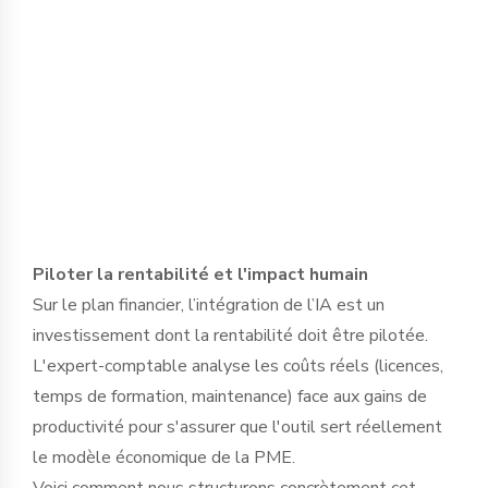
dirigeant pour définir des protocoles
d'usage stricts et sélectionner des outils
garantissant l’étanchéité des données,
en conformité avec le RGPD et le secret
professionnel.
Piloter la rentabilité et l'impact humain
Sur le plan financier, l’intégration de l’IA est un
investissement dont la rentabilité doit être pilotée.
L'expert-comptable analyse les coûts réels (licences,
temps de formation, maintenance) face aux gains de
productivité pour s'assurer que l'outil sert réellement
le modèle économique de la PME.
Voici comment nous structurons concrètement cet