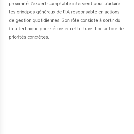
proximité, l’expert-comptable intervient pour traduire
les principes généraux de l’IA responsable en actions
de gestion quotidiennes. Son rôle consiste à sortir du
flou technique pour sécuriser cette transition autour de
priorités concrètes.
La protection de l’information est le
premier chantier. Saisir des données
financières, sociales ou stratégiques
dans des IA publiques expose
l’entreprise à des fuites d'informations
critiques. Nous accompagnons le