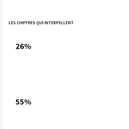
LES CHIFFRES QUI INTERPELLENT
26%
des TPE-PME françaises utilisaient une solution
d'intelligence artificielle en 2025, soit un taux
doublé en un an (13% en 2024), selon le
Baromètre France Num 2025.
55%
des TPE-PME utilisatrices déclarent avoir
recours à l'IA générative fin 2025, contre 31%
fin 2024 — ce que Bpifrance qualifie de «