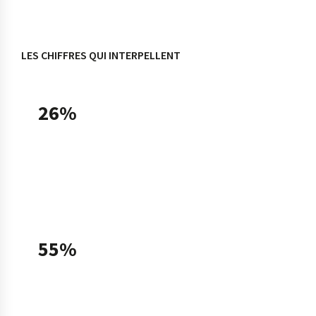
LES CHIFFRES QUI INTERPELLENT
26%
des TPE-PME françaises utilisaient une solution
d'intelligence artificielle en 2025, soit un taux
doublé en un an (13% en 2024), selon le
Baromètre France Num 2025.
55%
des TPE-PME utilisatrices déclarent avoir
recours à l'IA générative fin 2025, contre 31%
fin 2024 — ce que Bpifrance qualifie de «