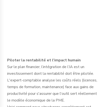
dirigeant pour définir des protocoles
d'usage stricts et sélectionner des outils
garantissant l’étanchéité des données,
en conformité avec le RGPD et le secret
professionnel.
Piloter la rentabilité et l'impact humain
Sur le plan financier, l’intégration de l’IA est un
investissement dont la rentabilité doit être pilotée.
L'expert-comptable analyse les coûts réels (licences,
temps de formation, maintenance) face aux gains de
productivité pour s'assurer que l'outil sert réellement
le modèle économique de la PME.
Voici comment nous structurons concrètement cet