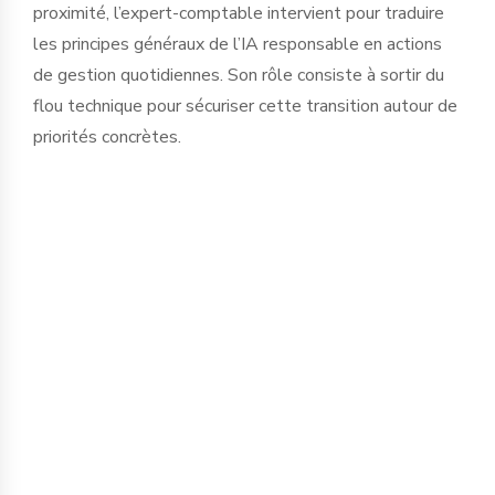
proximité, l’expert-comptable intervient pour traduire
les principes généraux de l’IA responsable en actions
de gestion quotidiennes. Son rôle consiste à sortir du
flou technique pour sécuriser cette transition autour de
priorités concrètes.
La protection de l’information est le
premier chantier. Saisir des données
financières, sociales ou stratégiques
dans des IA publiques expose
l’entreprise à des fuites d'informations
critiques. Nous accompagnons le