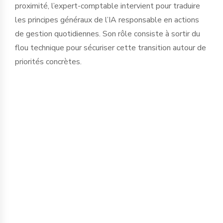
proximité, l’expert-comptable intervient pour traduire
les principes généraux de l’IA responsable en actions
de gestion quotidiennes. Son rôle consiste à sortir du
flou technique pour sécuriser cette transition autour de
priorités concrètes.
La protection de l’information est le
premier chantier. Saisir des données
financières, sociales ou stratégiques
dans des IA publiques expose
l’entreprise à des fuites d'informations
critiques. Nous accompagnons le