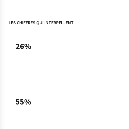
LES CHIFFRES QUI INTERPELLENT
26%
des TPE-PME françaises utilisaient une solution
d'intelligence artificielle en 2025, soit un taux
doublé en un an (13% en 2024), selon le
Baromètre France Num 2025.
55%
des TPE-PME utilisatrices déclarent avoir
recours à l'IA générative fin 2025, contre 31%
fin 2024 — ce que Bpifrance qualifie de «