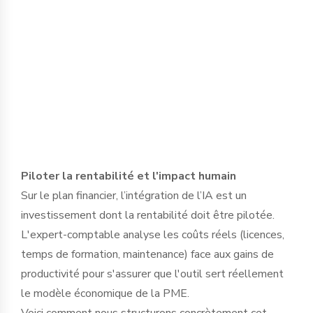
dirigeant pour définir des protocoles
d'usage stricts et sélectionner des outils
garantissant l’étanchéité des données,
en conformité avec le RGPD et le secret
professionnel.
Piloter la rentabilité et l'impact humain
Sur le plan financier, l’intégration de l’IA est un
investissement dont la rentabilité doit être pilotée.
L'expert-comptable analyse les coûts réels (licences,
temps de formation, maintenance) face aux gains de
productivité pour s'assurer que l'outil sert réellement
le modèle économique de la PME.
Voici comment nous structurons concrètement cet