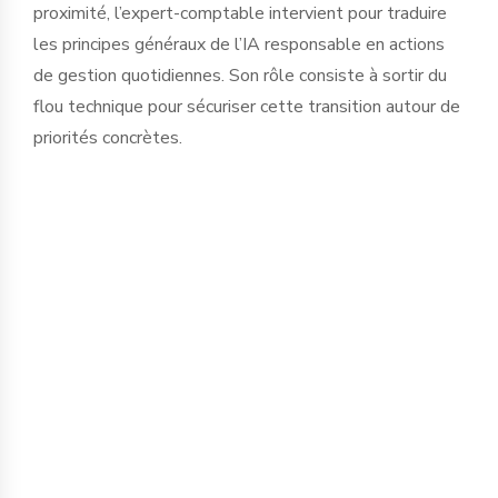
proximité, l’expert-comptable intervient pour traduire
les principes généraux de l’IA responsable en actions
de gestion quotidiennes. Son rôle consiste à sortir du
flou technique pour sécuriser cette transition autour de
priorités concrètes.
La protection de l’information est le
premier chantier. Saisir des données
financières, sociales ou stratégiques
dans des IA publiques expose
l’entreprise à des fuites d'informations
critiques. Nous accompagnons le