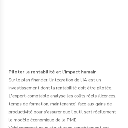
dirigeant pour définir des protocoles
d'usage stricts et sélectionner des outils
garantissant l’étanchéité des données,
en conformité avec le RGPD et le secret
professionnel.
Piloter la rentabilité et l'impact humain
Sur le plan financier, l’intégration de l’IA est un
investissement dont la rentabilité doit être pilotée.
L'expert-comptable analyse les coûts réels (licences,
temps de formation, maintenance) face aux gains de
productivité pour s'assurer que l'outil sert réellement
le modèle économique de la PME.
Voici comment nous structurons concrètement cet