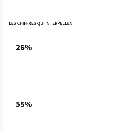
LES CHIFFRES QUI INTERPELLENT
26%
des TPE-PME françaises utilisaient une solution
d'intelligence artificielle en 2025, soit un taux
doublé en un an (13% en 2024), selon le
Baromètre France Num 2025.
55%
des TPE-PME utilisatrices déclarent avoir
recours à l'IA générative fin 2025, contre 31%
fin 2024 — ce que Bpifrance qualifie de «