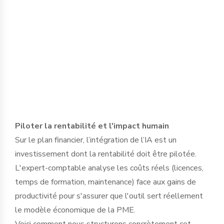
dirigeant pour définir des protocoles
d'usage stricts et sélectionner des outils
garantissant l’étanchéité des données,
en conformité avec le RGPD et le secret
professionnel.
Piloter la rentabilité et l'impact humain
Sur le plan financier, l’intégration de l’IA est un
investissement dont la rentabilité doit être pilotée.
L'expert-comptable analyse les coûts réels (licences,
temps de formation, maintenance) face aux gains de
productivité pour s'assurer que l'outil sert réellement
le modèle économique de la PME.
Voici comment nous structurons concrètement cet