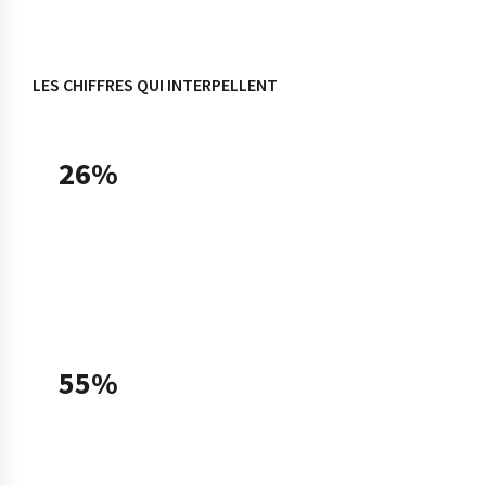
LES CHIFFRES QUI INTERPELLENT
26%
des TPE-PME françaises utilisaient une solution
d'intelligence artificielle en 2025, soit un taux
doublé en un an (13% en 2024), selon le
Baromètre France Num 2025.
55%
des TPE-PME utilisatrices déclarent avoir
recours à l'IA générative fin 2025, contre 31%
fin 2024 — ce que Bpifrance qualifie de «