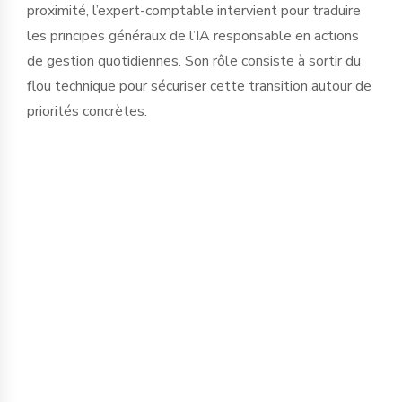
proximité, l’expert-comptable intervient pour traduire
les principes généraux de l’IA responsable en actions
de gestion quotidiennes. Son rôle consiste à sortir du
flou technique pour sécuriser cette transition autour de
priorités concrètes.
La protection de l’information est le
premier chantier. Saisir des données
financières, sociales ou stratégiques
dans des IA publiques expose
l’entreprise à des fuites d'informations
critiques. Nous accompagnons le