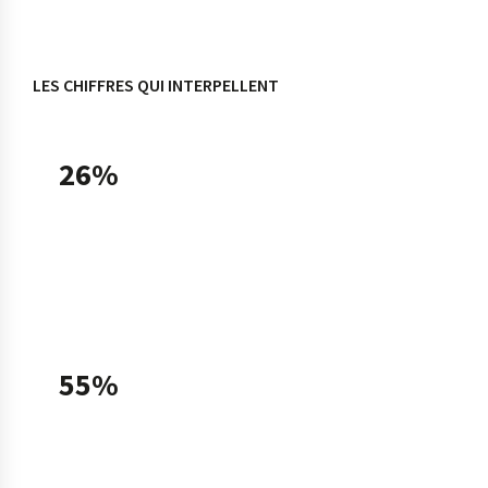
LES CHIFFRES QUI INTERPELLENT
26%
des TPE-PME françaises utilisaient une solution
d'intelligence artificielle en 2025, soit un taux
doublé en un an (13% en 2024), selon le
Baromètre France Num 2025.
55%
des TPE-PME utilisatrices déclarent avoir
recours à l'IA générative fin 2025, contre 31%
fin 2024 — ce que Bpifrance qualifie de «