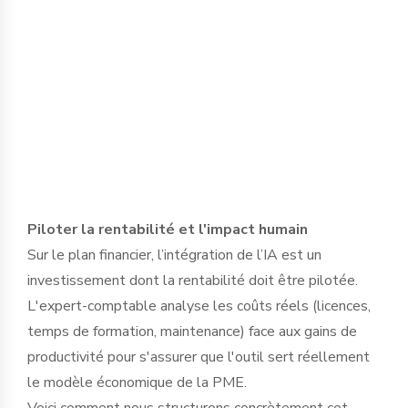
dirigeant pour définir des protocoles
d'usage stricts et sélectionner des outils
garantissant l’étanchéité des données,
en conformité avec le RGPD et le secret
professionnel.
Piloter la rentabilité et l'impact humain
Sur le plan financier, l’intégration de l’IA est un
investissement dont la rentabilité doit être pilotée.
L'expert-comptable analyse les coûts réels (licences,
temps de formation, maintenance) face aux gains de
productivité pour s'assurer que l'outil sert réellement
le modèle économique de la PME.
Voici comment nous structurons concrètement cet