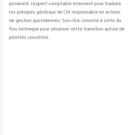
proximité, l’expert-comptable intervient pour traduire
les principes généraux de l’IA responsable en actions
de gestion quotidiennes. Son rôle consiste à sortir du
flou technique pour sécuriser cette transition autour de
priorités concrètes.
La protection de l’information est le
premier chantier. Saisir des données
financières, sociales ou stratégiques
dans des IA publiques expose
l’entreprise à des fuites d'informations
critiques. Nous accompagnons le