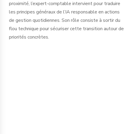
proximité, l’expert-comptable intervient pour traduire
les principes généraux de l’IA responsable en actions
de gestion quotidiennes. Son rôle consiste à sortir du
flou technique pour sécuriser cette transition autour de
priorités concrètes.
La protection de l’information est le
premier chantier. Saisir des données
financières, sociales ou stratégiques
dans des IA publiques expose
l’entreprise à des fuites d'informations
critiques. Nous accompagnons le