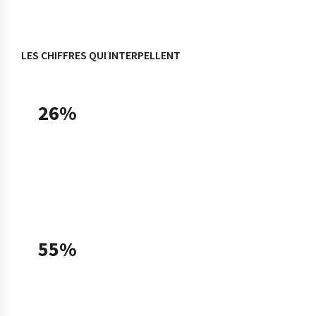
LES CHIFFRES QUI INTERPELLENT
26%
des TPE-PME françaises utilisaient une solution
d'intelligence artificielle en 2025, soit un taux
doublé en un an (13% en 2024), selon le
Baromètre France Num 2025.
55%
des TPE-PME utilisatrices déclarent avoir
recours à l'IA générative fin 2025, contre 31%
fin 2024 — ce que Bpifrance qualifie de «