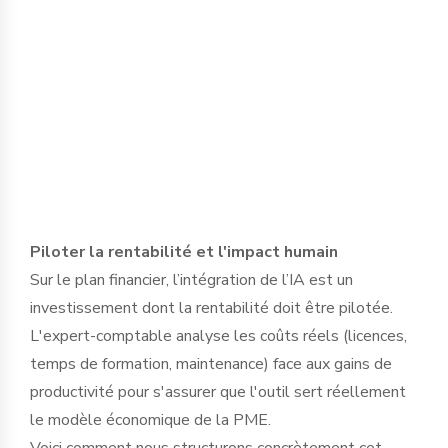
dirigeant pour définir des protocoles
d'usage stricts et sélectionner des outils
garantissant l’étanchéité des données,
en conformité avec le RGPD et le secret
professionnel.
Piloter la rentabilité et l'impact humain
Sur le plan financier, l’intégration de l’IA est un
investissement dont la rentabilité doit être pilotée.
L'expert-comptable analyse les coûts réels (licences,
temps de formation, maintenance) face aux gains de
productivité pour s'assurer que l'outil sert réellement
le modèle économique de la PME.
Voici comment nous structurons concrètement cet