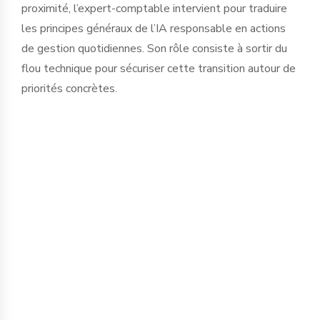
proximité, l’expert-comptable intervient pour traduire
les principes généraux de l’IA responsable en actions
de gestion quotidiennes. Son rôle consiste à sortir du
flou technique pour sécuriser cette transition autour de
priorités concrètes.
La protection de l’information est le
premier chantier. Saisir des données
financières, sociales ou stratégiques
dans des IA publiques expose
l’entreprise à des fuites d'informations
critiques. Nous accompagnons le