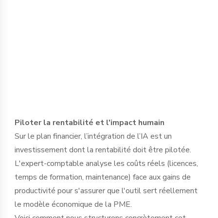
dirigeant pour définir des protocoles
d'usage stricts et sélectionner des outils
garantissant l’étanchéité des données,
en conformité avec le RGPD et le secret
professionnel.
Piloter la rentabilité et l'impact humain
Sur le plan financier, l’intégration de l’IA est un
investissement dont la rentabilité doit être pilotée.
L'expert-comptable analyse les coûts réels (licences,
temps de formation, maintenance) face aux gains de
productivité pour s'assurer que l'outil sert réellement
le modèle économique de la PME.
Voici comment nous structurons concrètement cet