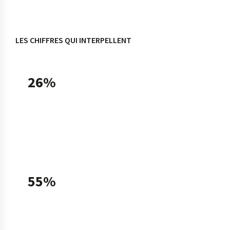
LES CHIFFRES QUI INTERPELLENT
26%
des TPE-PME françaises utilisaient une solution
d'intelligence artificielle en 2025, soit un taux
doublé en un an (13% en 2024), selon le
Baromètre France Num 2025.
55%
des TPE-PME utilisatrices déclarent avoir
recours à l'IA générative fin 2025, contre 31%
fin 2024 — ce que Bpifrance qualifie de «