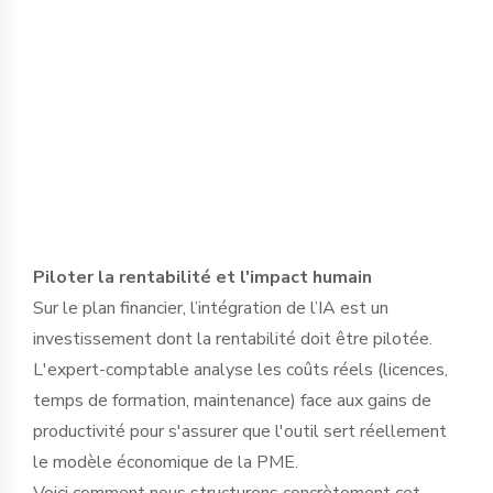
dirigeant pour définir des protocoles
d'usage stricts et sélectionner des outils
garantissant l’étanchéité des données,
en conformité avec le RGPD et le secret
professionnel.
Piloter la rentabilité et l'impact humain
Sur le plan financier, l’intégration de l’IA est un
investissement dont la rentabilité doit être pilotée.
L'expert-comptable analyse les coûts réels (licences,
temps de formation, maintenance) face aux gains de
productivité pour s'assurer que l'outil sert réellement
le modèle économique de la PME.
Voici comment nous structurons concrètement cet