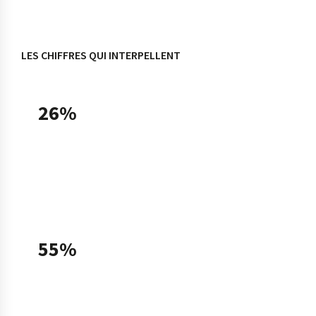
LES CHIFFRES QUI INTERPELLENT
26%
des TPE-PME françaises utilisaient une solution
d'intelligence artificielle en 2025, soit un taux
doublé en un an (13% en 2024), selon le
Baromètre France Num 2025.
55%
des TPE-PME utilisatrices déclarent avoir
recours à l'IA générative fin 2025, contre 31%
fin 2024 — ce que Bpifrance qualifie de «