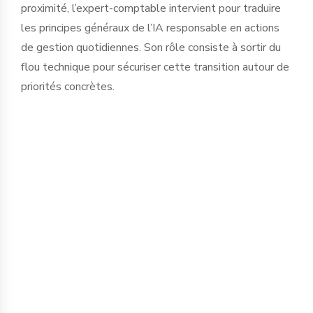
proximité, l’expert-comptable intervient pour traduire
les principes généraux de l’IA responsable en actions
de gestion quotidiennes. Son rôle consiste à sortir du
flou technique pour sécuriser cette transition autour de
priorités concrètes.
La protection de l’information est le
premier chantier. Saisir des données
financières, sociales ou stratégiques
dans des IA publiques expose
l’entreprise à des fuites d'informations
critiques. Nous accompagnons le